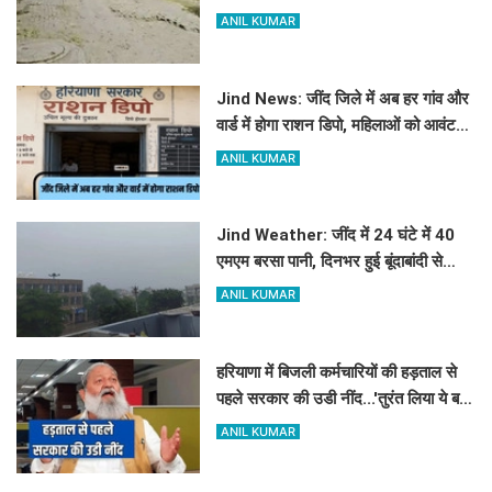
रोजाना जूझ रहे वाहन चालक
ANIL KUMAR
Jind News: जींद जिले में अब हर गांव और
वार्ड में होगा राशन डिपो, महिलाओं को आवंटन
में मिलेगी प्राथमिकता
ANIL KUMAR
Jind Weather: जींद में 24 घंटे में 40
एमएम बरसा पानी, दिनभर हुई बूंदाबांदी से
मौसम खुशगवार
ANIL KUMAR
हरियाणा में बिजली कर्मचारियों की हड़ताल से
पहले सरकार की उडी नींद...'तुरंत लिया ये बड़ा
फेंसला
ANIL KUMAR