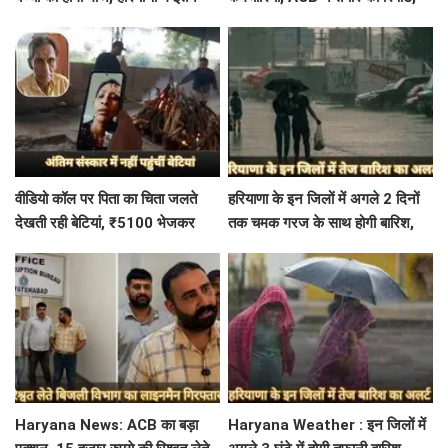
दिन बंद रहेंगे स्कूल कॉलेज
इस विभाग में मिली सबसे अधिक
शिकायत
वीडियो कॉल पर पिता का चिता जलते
हरियाणा के इन जिलों में अगले 2 दिनों
देखती रही बेटियां, ₹5100 भेजकर
तक चमक गरज के साथ होगी बारिश,
बोलीं- अस्थियां भी बहा देना
पढ़े IMD का Alert
Haryana News: ACB का बड़ा
Haryana Weather : इन जिलों में