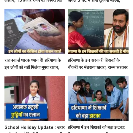
एक्शन, 15 हजार रुपये की रिश्वत लेते
अगले 3 घंटे में होगी तूफानी बारिश,
बिजली निगम का ALM गिरफ्तार
मौसम विभाग में जारी किया रेड अलर्ट
राशनकार्ड धारक ध्यान दें! हरियाणा के
हरियाणा के इन सरकारी शिक्षकों के
इन लोगों को नहीं मिलेगा मुफ्त राशन,
नौकरी पर मंडराया खतरा, राज्य सरकार
जाने क्या है कारण
ने जारी किया बड़ा अलर्ट
School Holiday Update : उत्तर
हरियाणा में इन शिक्षकों को बड़ा झटका: