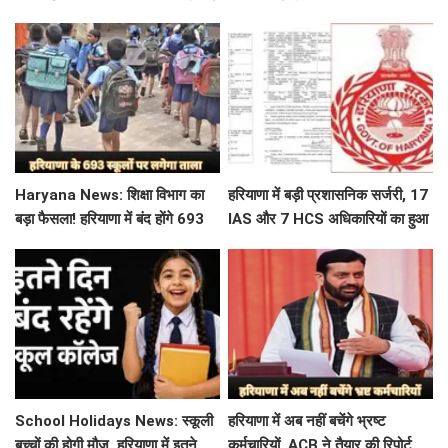
देखें पूरा रूट और टाइम टेबल
अलर्ट जारी
Haryana News: शिक्षा विभाग का
हरियाणा में बड़ी प्रशासनिक सर्जरी, 17
बड़ा फैसला! हरियाणा में बंद होंगे 693
IAS और 7 HCS अधिकारियों का हुआ
स्कूल, जाने क्या है कारण
तबादला, यहां देखें पूरी लिस्ट
School Holidays News: स्कूली
हरियाणा में अब नहीं बचेंगे भ्रष्ट
बच्चों की होगी मौज, हरियाणा में इतने
कर्मचारियों, ACB ने तैयार की रिपोर्ट,