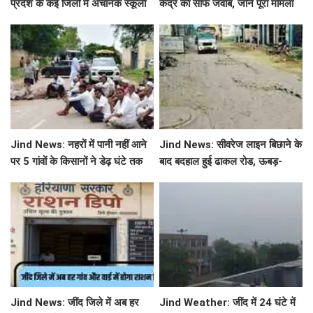
प्रदेश के कई जिलों में अचानक स्कूली
केंद्र का साफ जवाब, जानें पूरा मामला
छुट्टियों का एलान, यहाँ देखें जिलेवाइज
सटीक जानकारी
Jind News: नहरों में पानी नहीं आने
Jind News: सीवरेज लाइन बिछाने के
पर 5 गांवों के किसानों ने डेढ़ घंटे तक
बाद बदहाल हुई ढाकल रोड, ऊबड़-
रोका जींद-सफीदों सड़क मार्ग
खाबड़ सड़क से रोजाना जूझ रहे वाहन
चालक
Jind News: जींद जिले में अब हर
Jind Weather: जींद में 24 घंटे में