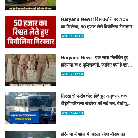
Haryana News: रिश्वतखोरी पर ACB
का शिकंजा, 50 हजार लेते बिचौलिया गिरफ्तार
ANIL KUMAR
Haryana News: एक साथ निलंबित हुए
हरियाणा के 6 पुलिसकर्मी, जानिए क्या है पूरा
मामला
ANIL KUMAR
सिरसा से फरीदकोट होते हुए अमृतसर तक
दौड़ेगी हरियाणा रोडवेज की नई बस, देखें पूरा
रूट और टाइम टेबल
ANIL KUMAR
हरियाणा में आज भी बदला रहेगा मौसम का