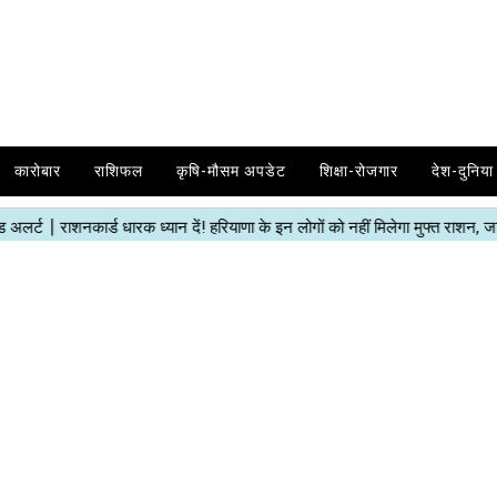
कारोबार
राशिफल
कृषि-मौसम अपडेट
शिक्षा-रोजगार
देश-दुनिया