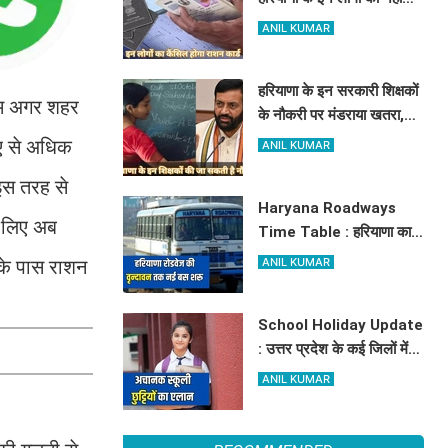
मिलेगा मुफ्त राशन, जाने क्या है
ANIL KUMAR
कारण
हरियाणा के इन सरकारी शिक्षकों
नाम अगर शहर
के नौकरी पर मंडराया खतरा,
राज्य सरकार ने जारी किया बड़ा
पए से अधिक
ANIL KUMAR
अलर्ट
 इस तरह से
Haryana Roadways
े लिए अब
Time Table : हरियाणा का
जहाज अब अम्बाला से वृन्दावन
 के पास राशन
ANIL KUMAR
दौड़ेगा, मथुरा वालों को भी मिलेगा
लाभ, देखें किराये के साथ पूरा
School Holiday Update
टाइम टेबल
: उत्तर प्रदेश के कई जिलों में
अचानक स्कूली छुट्टियों का
ANIL KUMAR
एलान, यहाँ देखें जिलेवाइज
सटीक जानकारी