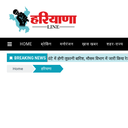
HOME
ब्रेकिंग
मनोरंजन
ख़ास खबर
शहर-राज्य
Home
हरियाणा