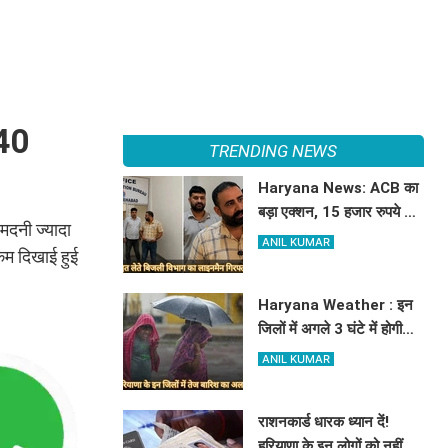
 40
TRENDING NEWS
Haryana News: ACB का
बड़ा एक्शन, 15 हजार रुपये की
मदनी ज्यादा
रिश्वत लेते बिजली निगम का
ANIL KUMAR
कम दिखाई हुई
ALM गिरफ्तार
Haryana Weather : इन
जिलों में अगले 3 घंटे में होगी
तूफानी बारिश, मौसम विभाग में
ANIL KUMAR
जारी किया रेड अलर्ट
राशनकार्ड धारक ध्यान दें!
हरियाणा के इन लोगों को नहीं