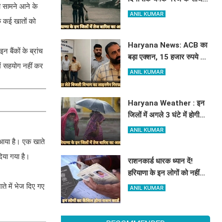
़ी सामने आने के
होगी बारिश, पढ़े IMD का
ANIL KUMAR
के कई खातों को
Alert
Haryana News: ACB का
बैंकों के ब्रांच
बड़ा एक्शन, 15 हजार रुपये की
ें सहयोग नहीं कर
रिश्वत लेते बिजली निगम का
ANIL KUMAR
ALM गिरफ्तार
Haryana Weather : इन
जिलों में अगले 3 घंटे में होगी
तूफानी बारिश, मौसम विभाग में
ANIL KUMAR
जारी किया रेड अलर्ट
 आया है। एक खाते
दिया गया है।
राशनकार्ड धारक ध्यान दें!
हरियाणा के इन लोगों को नहीं
मिलेगा मुफ्त राशन, जाने क्या है
ते में भेज दिए गए
ANIL KUMAR
कारण