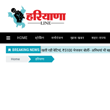
HOME
ब्रेकिंग
मनोरंजन
ख़ास खबर
शहर-राज्य
Home
हरियाणा