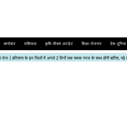
कारोबार
राशिफल
कृषि-मौसम अपडेट
शिक्षा-रोजगार
देश-दुनिया