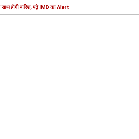
े साथ होगी बारिश, पढ़े IMD का Alert