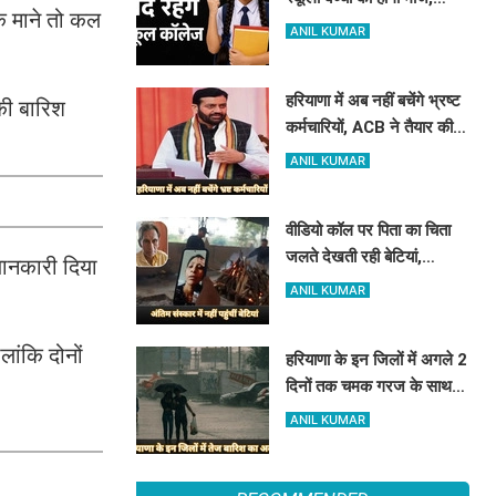
े माने तो कल
हरियाणा में इतने दिन बंद रहेंगे
ANIL KUMAR
स्कूल कॉलेज
हरियाणा में अब नहीं बचेंगे भ्रष्ट
्की बारिश
कर्मचारियों, ACB ने तैयार की
रिपोर्ट, इस विभाग में मिली सबसे
ANIL KUMAR
अधिक शिकायत
वीडियो कॉल पर पिता का चिता
जलते देखती रही बेटियां,
 जानकारी दिया
₹5100 भेजकर बोलीं- अस्थियां
ANIL KUMAR
भी बहा देना
ांकि दोनों
हरियाणा के इन जिलों में अगले 2
दिनों तक चमक गरज के साथ
होगी बारिश, पढ़े IMD का
ANIL KUMAR
Alert