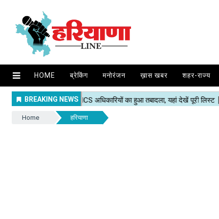
HOME
ब्रेकिंग
मनोरंजन
ख़ास खबर
शहर-राज्य
Home
हरियाणा