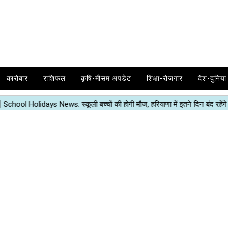
कारोबार
राशिफल
कृषि-मौसम अपडेट
शिक्षा-रोजगार
देश-दुनिया