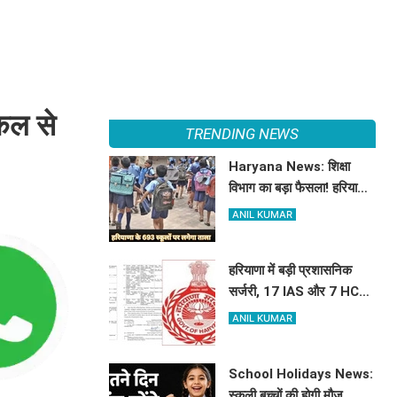
 कल से
TRENDING NEWS
Haryana News: शिक्षा
विभाग का बड़ा फैसला! हरियाणा
में बंद होंगे 693 स्कूल, जाने क्या
ANIL KUMAR
है कारण
हरियाणा में बड़ी प्रशासनिक
सर्जरी, 17 IAS और 7 HCS
अधिकारियों का हुआ तबादला,
ANIL KUMAR
यहां देखें पूरी लिस्ट
School Holidays News:
स्कूली बच्चों की होगी मौज,