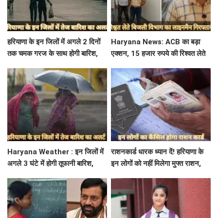
हरियाणा के इन जिलों में अगले 2 दिनों
Haryana News: ACB का बड़ा
तक चमक गरज के साथ होगी बारिश,
एक्शन, 15 हजार रुपये की रिश्वत लेते
पढ़े IMD का Alert
बिजली निगम का ALM गिरफ्तार
Haryana Weather : इन जिलों में
राशनकार्ड धारक ध्यान दें! हरियाणा के
अगले 3 घंटे में होगी तूफानी बारिश,
इन लोगों को नहीं मिलेगा मुफ्त राशन,
मौसम विभाग में जारी किया रेड अलर्ट
जाने क्या है कारण