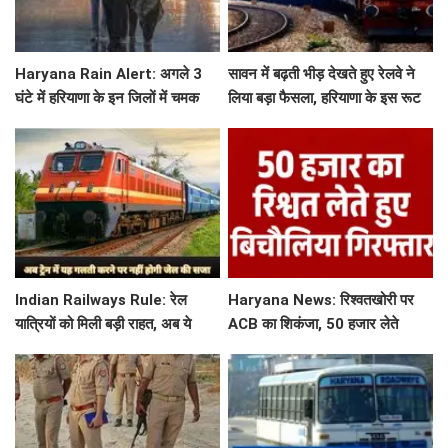
Haryana Rain Alert: अगले 3
सावन में बढ़ती भीड़ देखते हुए रेलवे ने
घंटे में हरियाणा के इन जिलों में चमक
लिया बड़ा फैसला, हरियाणा के इस रूट
गरज के साथ होगी बारिश, देखिए ताजा
पर चलेगी स्पेशल ट्रेन, देखें टाइमिंग
अलर्ट
Indian Railways Rule: रेल
Haryana News: रिश्वतखोरी पर
यात्रियों को मिली बड़ी राहत, अब ये
ACB का शिकंजा, 50 हजार लेते
गलती करने पर नहीं होगी कोई सजा
बिचौलिया गिरफ्तार