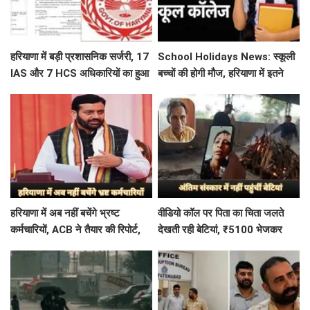
हरियाणा में बड़ी प्रशासनिक सर्जरी, 17
School Holidays News: स्कूली
IAS और 7 HCS अधिकारियों का हुआ
बच्चों की होगी मौज, हरियाणा में इतने
तबादला, यहां देखें पूरी लिस्ट
दिन बंद रहेंगे स्कूल कॉलेज
हरियाणा में अब नहीं बचेंगे भ्रष्ट
वीडियो कॉल पर पिता का चिता जलते
कर्मचारियों, ACB ने तैयार की रिपोर्ट,
देखती रही बेटियां, ₹5100 भेजकर
इस विभाग में मिली सबसे अधिक
बोलीं- अस्थियां भी बहा देना
शिकायत