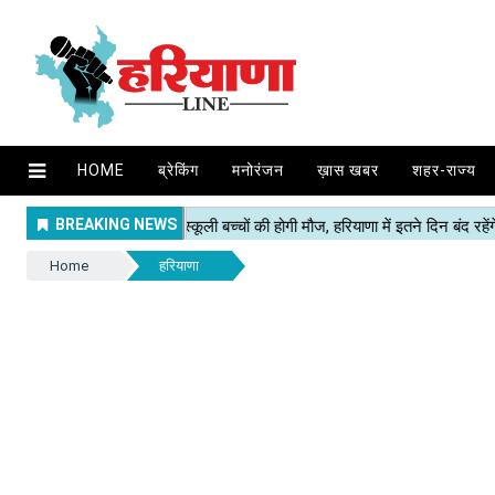
HOME
ब्रेकिंग
मनोरंजन
ख़ास खबर
शहर-राज्य
Home
हरियाणा