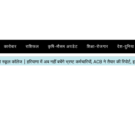
कारोबार
राशिफल
कृषि-मौसम अपडेट
शिक्षा-रोजगार
देश-दुनिया