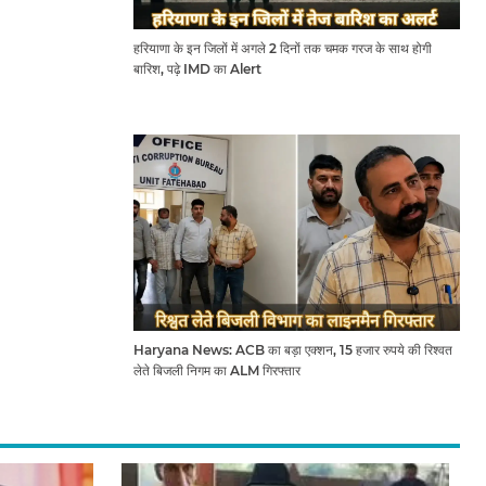
हरियाणा के इन जिलों में अगले 2 दिनों तक चमक गरज के साथ होगी
बारिश, पढ़े IMD का Alert
Haryana News: ACB का बड़ा एक्शन, 15 हजार रुपये की रिश्वत
लेते बिजली निगम का ALM गिरफ्तार