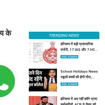
्य के
TRENDING NEWS
हरियाणा में बड़ी प्रशासनिक
सर्जरी, 17 IAS और 7 HCS
अधिकारियों का हुआ तबादला,
ANIL KUMAR
यहां देखें पूरी लिस्ट
School Holidays News:
स्कूली बच्चों की होगी मौज,
हरियाणा में इतने दिन बंद रहेंगे
ANIL KUMAR
स्कूल कॉलेज
हरियाणा में अब नहीं बचेंगे भ्रष्ट
कर्मचारियों, ACB ने तैयार की