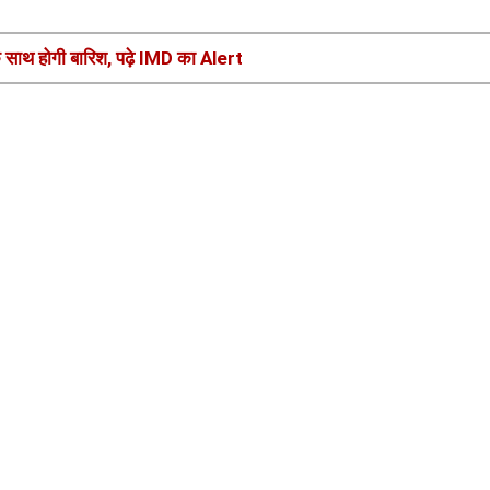
े साथ होगी बारिश, पढ़े IMD का Alert