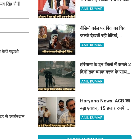
यब सिंह सैनी
रिपोर्ट, इस विभाग में मिली सबसे
ANIL KUMAR
अधिक शिकायत
वीडियो कॉल पर पिता का चिता
जलते देखती रही बेटियां,
₹5100 भेजकर बोलीं- अस्थियां
ANIL KUMAR
भी बहा देना
 बेटी पढ़ाओ
हरियाणा के इन जिलों में अगले 2
दिनों तक चमक गरज के साथ
होगी बारिश, पढ़े IMD का
ANIL KUMAR
Alert
Haryana News: ACB का
बड़ा एक्शन, 15 हजार रुपये की
रिश्वत लेते बिजली निगम का
ंड से कार्यस्थल
ANIL KUMAR
ALM गिरफ्तार