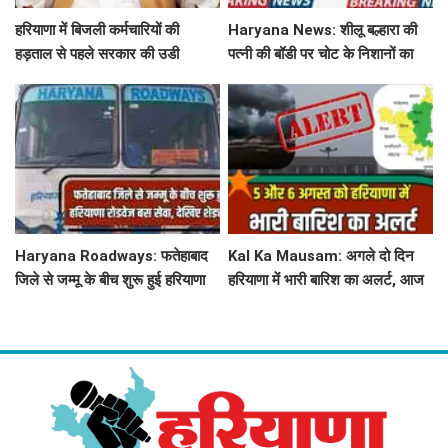
हरियाणा में बिजली कर्मचारियों की
Haryana News: शीलू बल्हारा की
हड़ताल से पहले सरकार की उडी
पत्नी की बॉडी पर चोट के निशानों का
नींद...'तुरंत लिया ये बड़ा फेंसला
हुआ खुलासा, पोस्टमार्टम रिपोर्ट आई
सामने
Haryana Roadways: फतेहाबाद
Kal Ka Mausam: अगले दो दिन
जिले से जम्मू के बीच शुरू हुई हरियाणा
हरियाणा में भारी बारिश का अलर्ट, आज
रोडवेज बस सेवा, देखिए शेड्यूल
जींद, सोनीपत सहित 8 जिलों में बरसे
बदरा