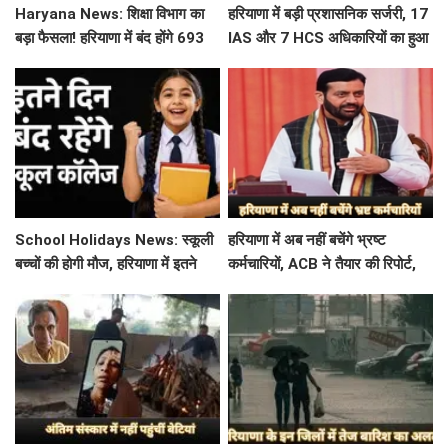
Haryana News: शिक्षा विभाग का
हरियाणा में बड़ी प्रशासनिक सर्जरी, 17
बड़ा फैसला! हरियाणा में बंद होंगे 693
IAS और 7 HCS अधिकारियों का हुआ
स्कूल, जाने क्या है कारण
तबादला, यहां देखें पूरी लिस्ट
School Holidays News: स्कूली
हरियाणा में अब नहीं बचेंगे भ्रष्ट
बच्चों की होगी मौज, हरियाणा में इतने
कर्मचारियों, ACB ने तैयार की रिपोर्ट,
दिन बंद रहेंगे स्कूल कॉलेज
इस विभाग में मिली सबसे अधिक
शिकायत