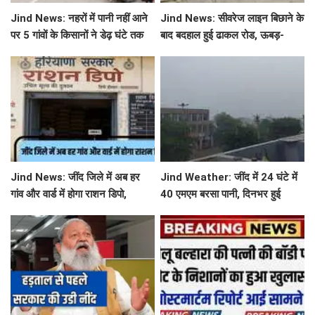
Jind News: नहरों में पानी नहीं आने
Jind News: सीवरेज लाइन बिछाने के
पर 5 गांवों के किसानों ने डेढ़ घंटे तक
बाद बदहाल हुई ढाकल रोड, ऊबड़-
रोका जींद-सफीदों सड़क मार्ग
खाबड़ सड़क से रोजाना जूझ रहे वाहन
चालक
Jind News: जींद जिले में अब हर
Jind Weather: जींद में 24 घंटे में
गांव और वार्ड में होगा राशन डिपो,
40 एमएम बरसा पानी, दिनभर हुई
महिलाओं को आवंटन में मिलेगी
बूंदाबांदी से मौसम खुशगवार
प्राथमिकता