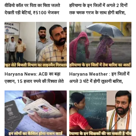
वीडियो कॉल पर पिता का चिता जलते
हरियाणा के इन जिलों में अगले 2 दिनों
देखती रही बेटियां, ₹5100 भेजकर
तक चमक गरज के साथ होगी बारिश,
बोलीं- अस्थियां भी बहा देना
पढ़े IMD का Alert
Haryana News: ACB का बड़ा
Haryana Weather : इन जिलों में
एक्शन, 15 हजार रुपये की रिश्वत लेते
अगले 3 घंटे में होगी तूफानी बारिश,
बिजली निगम का ALM गिरफ्तार
मौसम विभाग में जारी किया रेड अलर्ट