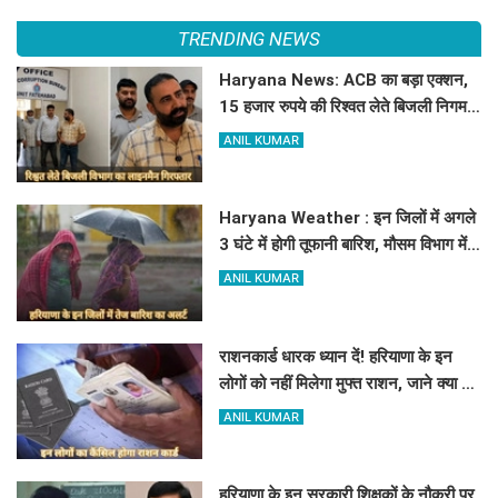
TRENDING NEWS
Haryana News: ACB का बड़ा एक्शन,
15 हजार रुपये की रिश्वत लेते बिजली निगम
का ALM गिरफ्तार
ANIL KUMAR
Haryana Weather : इन जिलों में अगले
3 घंटे में होगी तूफानी बारिश, मौसम विभाग में
जारी किया रेड अलर्ट
ANIL KUMAR
राशनकार्ड धारक ध्यान दें! हरियाणा के इन
लोगों को नहीं मिलेगा मुफ्त राशन, जाने क्या है
कारण
ANIL KUMAR
हरियाणा के इन सरकारी शिक्षकों के नौकरी पर