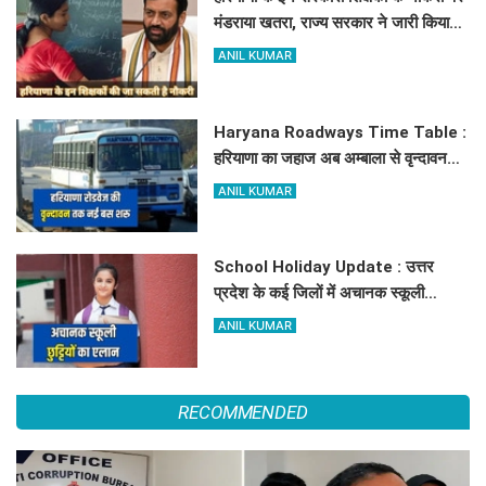
मंडराया खतरा, राज्य सरकार ने जारी किया
बड़ा अलर्ट
ANIL KUMAR
Haryana Roadways Time Table :
हरियाणा का जहाज अब अम्बाला से वृन्दावन
दौड़ेगा, मथुरा वालों को भी मिलेगा लाभ, देखें
ANIL KUMAR
किराये के साथ पूरा टाइम टेबल
School Holiday Update : उत्तर
प्रदेश के कई जिलों में अचानक स्कूली
छुट्टियों का एलान, यहाँ देखें जिलेवाइज
ANIL KUMAR
सटीक जानकारी
RECOMMENDED