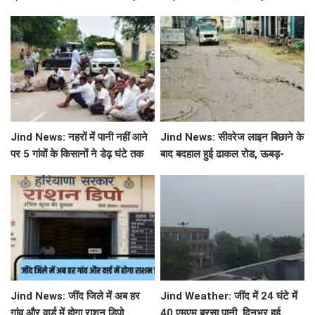
छुट्टियों का एलान, यहाँ देखें जिलेवाइज
सटीक जानकारी
Jind News: नहरों में पानी नहीं आने
Jind News: सीवरेज लाइन बिछाने के
पर 5 गांवों के किसानों ने डेढ़ घंटे तक
बाद बदहाल हुई ढाकल रोड, ऊबड़-
रोका जींद-सफीदों सड़क मार्ग
खाबड़ सड़क से रोजाना जूझ रहे वाहन
चालक
Jind News: जींद जिले में अब हर
Jind Weather: जींद में 24 घंटे में
गांव और वार्ड में होगा राशन डिपो,
40 एमएम बरसा पानी, दिनभर हुई