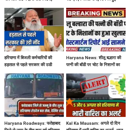
महिलाओं को आवंटन में मिलेगी
बूंदाबांदी से मौसम खुशगवार
प्राथमिकता
हरियाणा में बिजली कर्मचारियों की
Haryana News: शीलू बल्हारा की
हड़ताल से पहले सरकार की उडी
पत्नी की बॉडी पर चोट के निशानों का
नींद...'तुरंत लिया ये बड़ा फेंसला
हुआ खुलासा, पोस्टमार्टम रिपोर्ट आई
सामने
Haryana Roadways: फतेहाबाद
Kal Ka Mausam: अगले दो दिन