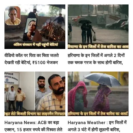
दिन बंद रहेंगे स्कूल कॉलेज
इस विभाग में मिली सबसे अधिक
शिकायत
वीडियो कॉल पर पिता का चिता जलते
हरियाणा के इन जिलों में अगले 2 दिनों
देखती रही बेटियां, ₹5100 भेजकर
तक चमक गरज के साथ होगी बारिश,
बोलीं- अस्थियां भी बहा देना
पढ़े IMD का Alert
Haryana News: ACB का बड़ा
Haryana Weather : इन जिलों में
एक्शन, 15 हजार रुपये की रिश्वत लेते
अगले 3 घंटे में होगी तूफानी बारिश,