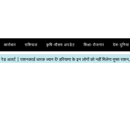
कारोबार
राशिफल
कृषि-मौसम अपडेट
शिक्षा-रोजगार
देश-दुनिया