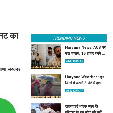
िनट का
TRENDING NEWS
Haryana News: ACB का
बड़ा एक्शन, 15 हजार रुपये की
रिश्वत लेते बिजली निगम का
ANIL KUMAR
ALM गिरफ्तार
ियाणा सरकार
Haryana Weather : इन
जिलों में अगले 3 घंटे में होगी
तूफानी बारिश, मौसम विभाग में
ANIL KUMAR
जारी किया रेड अलर्ट
राशनकार्ड धारक ध्यान दें!
हरियाणा के इन लोगों को नहीं