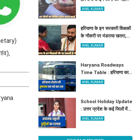
मिलेगा मुफ्त राशन, जाने क्या है
ANIL KUMAR
कारण
हरियाणा के इन सरकारी शिक्षकों
के नौकरी पर मंडराया खतरा,
retary)
राज्य सरकार ने जारी किया बड़ा
ANIL KUMAR
अलर्ट
ांव),
Haryana Roadways
Time Table : हरियाणा का
जहाज अब अम्बाला से वृन्दावन
ANIL KUMAR
दौड़ेगा, मथुरा वालों को भी मिलेगा
लाभ, देखें किराये के साथ पूरा
aryana
School Holiday Update
टाइम टेबल
: उत्तर प्रदेश के कई जिलों में
अचानक स्कूली छुट्टियों का
ANIL KUMAR
एलान, यहाँ देखें जिलेवाइज
सटीक जानकारी