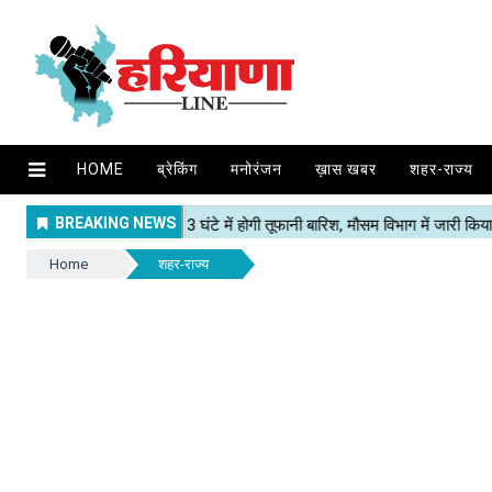
HOME
ब्रेकिंग
मनोरंजन
ख़ास खबर
शहर-राज्य
Home
शहर-राज्य