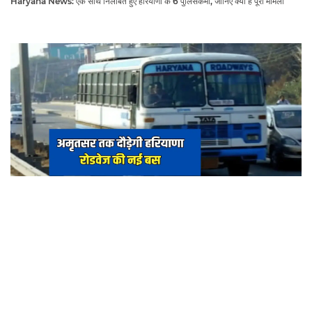
Haryana News: एक साथ निलंबित हुए हरियाणा के 6 पुलिसकर्मी, जानिए क्या है पूरा मामला
सिरसा से फरीदकोट होते हुए अमृतसर तक दौड़ेगी हरियाणा रोडवेज की नई बस, देखें पूरा रूट और
टाइम टेबल