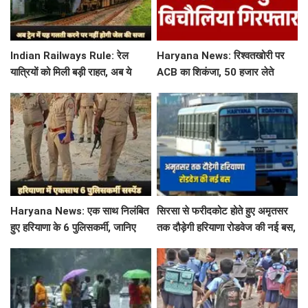
Indian Railways Rule: रेल
Haryana News: रिश्वतखोरी पर
यात्रियों को मिली बड़ी राहत, अब ये
ACB का शिकंजा, 50 हजार लेते
गलती करने पर नहीं होगी कोई सजा
बिचौलिया गिरफ्तार
Haryana News: एक साथ निलंबित
सिरसा से फरीदकोट होते हुए अमृतसर
हुए हरियाणा के 6 पुलिसकर्मी, जानिए
तक दौड़ेगी हरियाणा रोडवेज की नई बस,
क्या है पूरा मामला
देखें पूरा रूट और टाइम टेबल