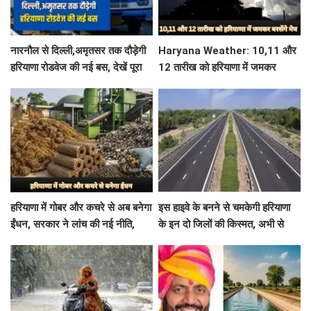
नारनौल से दिल्ली,अमृतसर तक दौड़ेगी
Haryana Weather: 10,11 और
हरियाणा रोडवेज की नई बस, देखें पूरा
12 तारीख को हरियाणा में जमकर
टाइम टेबल
बरसेंगे मेघ, इन जिलों में रेड अलर्ट जारी
हरियाणा में गोबर और कचरे से अब बनेगा
इस हाइवे के बनने से चमकेगी हरियाणा
ईंधन, सरकार ने लांच की नई नीति,
के इन दो जिलों की किस्मत, अभी से
युवाओं को मिलेगा रोजगार
धड़ाधड़ बढ़ रहे हैं जमीन के रेट