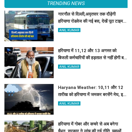
TRENDING NEWS
नारनौल से दिल्ली,अमृतसर तक दौड़ेगी
हरियाणा रोडवेज की नई बस, देखें पूरा टाइम
टेबल
ANIL KUMAR
हरियाणा में 11,12 और 13 अगस्त को
बिजली कर्मचारियों की हड़ताल से नहीं होगी बति
गुल, अनिल विज ने नया प्लान बनाकर दिए
ANIL KUMAR
निर्देश
Haryana Weather: 10,11 और 12
तारीख को हरियाणा में जमकर बरसेंगे मेघ, इन
जिलों में रेड अलर्ट जारी
ANIL KUMAR
हरियाणा में गोबर और कचरे से अब बनेगा
ईंधन, सरकार ने लांच की नई नीति, युवाओं को