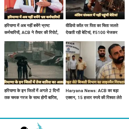
हरियाणा में अब नहीं बचेंगे भ्रष्ट
वीडियो कॉल पर पिता का चिता जलते
कर्मचारियों, ACB ने तैयार की रिपोर्ट,
देखती रही बेटियां, ₹5100 भेजकर
इस विभाग में मिली सबसे अधिक
बोलीं- अस्थियां भी बहा देना
शिकायत
हरियाणा के इन जिलों में अगले 2 दिनों
Haryana News: ACB का बड़ा
तक चमक गरज के साथ होगी बारिश,
एक्शन, 15 हजार रुपये की रिश्वत लेते
पढ़े IMD का Alert
बिजली निगम का ALM गिरफ्तार