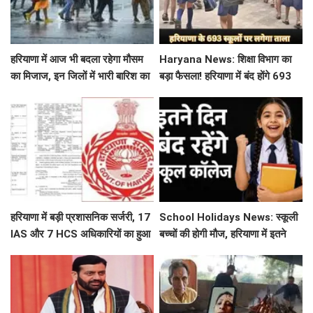
हरियाणा में आज भी बदला रहेगा मौसम
Haryana News: शिक्षा विभाग का
का मिजाज, इन जिलों में भारी बारिश का
बड़ा फैसला! हरियाणा में बंद होंगे 693
अलर्ट जारी
स्कूल, जाने क्या है कारण
हरियाणा में बड़ी प्रशासनिक सर्जरी, 17
School Holidays News: स्कूली
IAS और 7 HCS अधिकारियों का हुआ
बच्चों की होगी मौज, हरियाणा में इतने
तबादला, यहां देखें पूरी लिस्ट
दिन बंद रहेंगे स्कूल कॉलेज