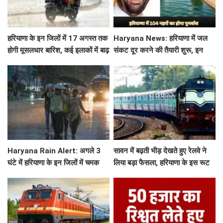
हरियाणा के इन जिलों में 17 अगस्त तक
Haryana News: हरियाणा में जल
होगी मूसलधार बारिश, कई इलाकों में बाढ़
संकट दूर करने की तैयारी शुरू, इन
का अलर्ट
104 नहरो का होगा पुनर्वास
Haryana Rain Alert: अगले 3
सावन में बढ़ती भीड़ देखते हुए रेलवे ने
घंटे में हरियाणा के इन जिलों में चमक
लिया बड़ा फैसला, हरियाणा के इस रूट
गरज के साथ होगी बारिश, देखिए ताजा
पर चलेगी स्पेशल ट्रेन, देखें टाइमिंग
अलर्ट