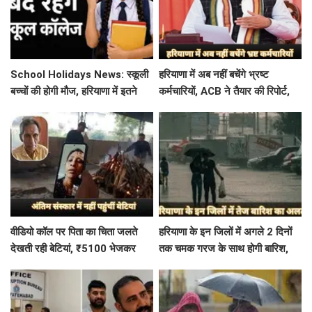
School Holidays News: स्कूली
हरियाणा में अब नहीं बचेंगे भ्रष्ट
बच्चों की होगी मौज, हरियाणा में इतने
कर्मचारियों, ACB ने तैयार की रिपोर्ट,
दिन बंद रहेंगे स्कूल कॉलेज
इस विभाग में मिली सबसे अधिक
शिकायत
वीडियो कॉल पर पिता का चिता जलते
हरियाणा के इन जिलों में अगले 2 दिनों
देखती रही बेटियां, ₹5100 भेजकर
तक चमक गरज के साथ होगी बारिश,
बोलीं- अस्थियां भी बहा देना
पढ़े IMD का Alert