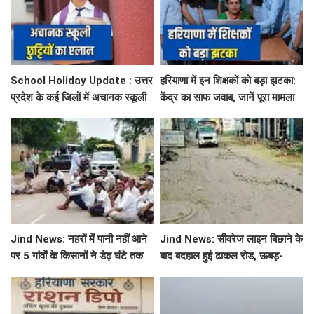
School Holiday Update : उत्तर
हरियाणा में इन शिक्षकों को बड़ा झटका:
प्रदेश के कई जिलों में अचानक स्कूली
केंद्र का साफ जवाब, जानें पूरा मामला
छुट्टियों का एलान, यहाँ देखें जिलेवाइज
सटीक जानकारी
Jind News: नहरों में पानी नहीं आने
Jind News: सीवरेज लाइन बिछाने के
पर 5 गांवों के किसानों ने डेढ़ घंटे तक
बाद बदहाल हुई ढाकल रोड, ऊबड़-
रोका जींद-सफीदों सड़क मार्ग
खाबड़ सड़क से रोजाना जूझ रहे वाहन
चालक