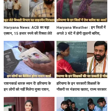
Haryana News: ACB का बड़ा
Haryana Weather : इन जिलों में
एक्शन, 15 हजार रुपये की रिश्वत लेते
अगले 3 घंटे में होगी तूफानी बारिश,
बिजली निगम का ALM गिरफ्तार
मौसम विभाग में जारी किया रेड अलर्ट
राशनकार्ड धारक ध्यान दें! हरियाणा के
हरियाणा के इन सरकारी शिक्षकों के
इन लोगों को नहीं मिलेगा मुफ्त राशन,
नौकरी पर मंडराया खतरा, राज्य सरकार
जाने क्या है कारण
ने जारी किया बड़ा अलर्ट