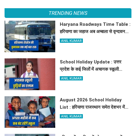
TRENDING NEWS
Haryana Roadways Time Table :
हरियाणा का जहाज अब अम्बाला से वृन्दावन
दौड़ेगा, मथुरा वालों को भी मिलेगा लाभ, देखें
ANIL KUMAR
किराये के साथ पूरा टाइम टेबल
School Holiday Update : उत्तर
प्रदेश के कई जिलों में अचानक स्कूली
छुट्टियों का एलान, यहाँ देखें जिलेवाइज
ANIL KUMAR
सटीक जानकारी
August 2026 School Holiday
List : हरियाणा राजस्थान समेत देशभर में
अगस्त महीने में कब अक़ब बंद रहेंगें स्कूल,
ANIL KUMAR
चेक करें पूरी लिस्ट