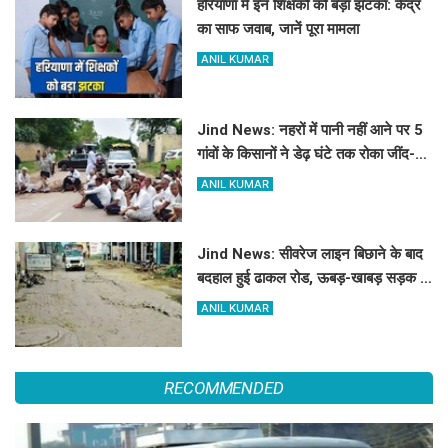
हरियाणा में इन शिक्षकों को बड़ा झटका: केंद्र
का साफ जवाब, जानें पूरा मामला
ANIL KUMAR
Jind News: नहरों में पानी नहीं आने पर 5
गांवों के किसानों ने डेढ़ घंटे तक रोका जींद-
सफीदों सड़क मार्ग
ANIL KUMAR
Jind News: सीवरेज लाइन बिछाने के बाद
बदहाल हुई ढाकल रोड, ऊबड़-खाबड़ सड़क से
रोजाना जूझ रहे वाहन चालक
ANIL KUMAR
RECOMMENDED