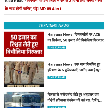
Also Read -
हरियाणा के इन जिलों में अगले 2 दिनों तक चमक गरज
के साथ होगी बारिश, पढ़े IMD का Alert
TRENDING NEWS
Haryana News: रिश्वतखोरी पर ACB
का शिकंजा, 50 हजार लेते बिचौलिया गिरफ्तार
ANIL KUMAR
Haryana News: एक साथ निलंबित हुए
हरियाणा के 6 पुलिसकर्मी, जानिए क्या है पूरा
मामला
ANIL KUMAR
सिरसा से फरीदकोट होते हुए अमृतसर तक
दौड़ेगी हरियाणा रोडवेज की नई बस, देखें पूरा
रूट और टाइम टेबल
ANIL KUMAR