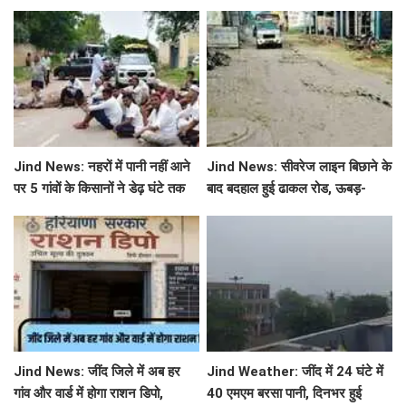
छुट्टियों का एलान, यहाँ देखें जिलेवाइज
सटीक जानकारी
Jind News: नहरों में पानी नहीं आने
Jind News: सीवरेज लाइन बिछाने के
पर 5 गांवों के किसानों ने डेढ़ घंटे तक
बाद बदहाल हुई ढाकल रोड, ऊबड़-
रोका जींद-सफीदों सड़क मार्ग
खाबड़ सड़क से रोजाना जूझ रहे वाहन
चालक
Jind News: जींद जिले में अब हर
Jind Weather: जींद में 24 घंटे में
गांव और वार्ड में होगा राशन डिपो,
40 एमएम बरसा पानी, दिनभर हुई